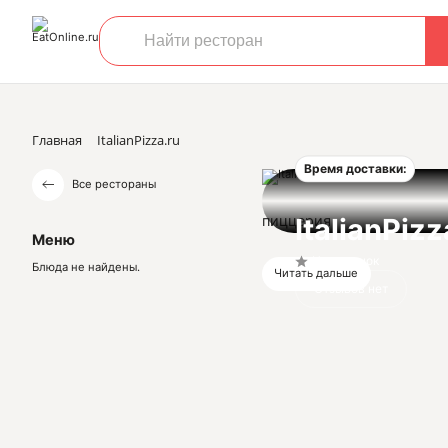
Главная
ItalianPizza.ru
Время доставки:
Все рестораны
пиццерия
ItalianPizz
Меню
Нет оценок
Блюда не найдены.
Читать дальше
Отзывов нет