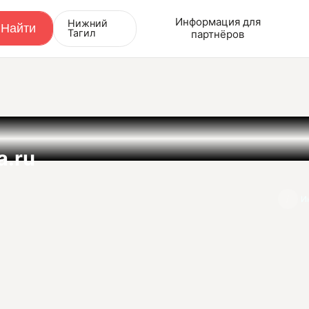
Информация для
Нижний
Тагил
партнёров
a.ru
И